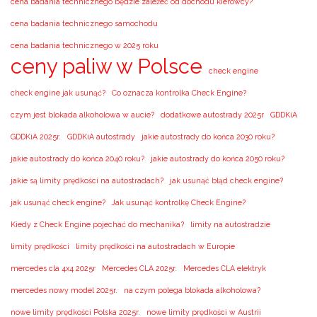
cena badania technicznego będzie zależeć od dochodu kierowcy?
cena badania technicznego samochodu
cena badania technicznego w 2025 roku
ceny paliw w Polsce
check engine
check engine jak usunąć?
Co oznacza kontrolka Check Engine?
czym jest blokada alkoholowa w aucie?
dodatkowe autostrady 2025r
GDDKiA
GDDKiA 2025r.
GDDKiA autostrady
jakie autostrady do końca 2030 roku?
jakie autostrady do końca 2040 roku?
jakie autostrady do końca 2050 roku?
jakie są limity prędkości na autostradach?
jak usunąć błąd check engine?
jak usunąć check engine?
Jak usunąć kontrolkę Check Engine?
Kiedy z Check Engine pojechać do mechanika?
limity na autostradzie
limity prędkości
limity prędkości na autostradach w Europie
mercedes cla 4x4 2025r
Mercedes CLA 2025r.
Mercedes CLA elektryk
mercedes nowy model 2025r.
na czym polega blokada alkoholowa?
nowe limity prędkości Polska 2025r.
nowe limity prędkości w Austrii