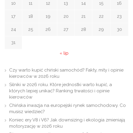
10
11
12
13
14
15
16
17
18
19
20
21
22
23
24
25
26
27
28
29
30
31
« lip
Czy warto kupić chiński samochód? Fakty, mity i opinie
kierowców w 2026 roku
Silniki w 2026 roku. Które jednostki warto kupić, a
których lepiej unikać? Ranking trwałości i opinie
kierowców
Chińska inwazja na europejski rynek samochodowy. Co
musisz wiedzieć?
Koniec ery V8 i V6? Jak downsizing i ekologia zmieniają
motoryzację w 2026 roku