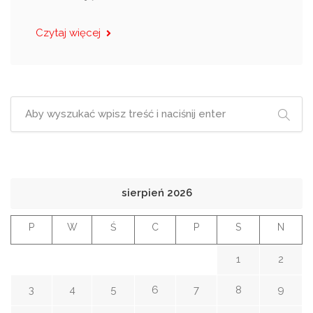
Czytaj więcej
sierpień 2026
P
W
Ś
C
P
S
N
1
2
3
4
5
6
7
8
9