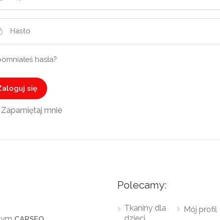
omniałeś hasła?
Zapamiętaj mnie
Polecamy:
Tkaniny dla
Mój profil
dzieci
jnym
.
CARSEO