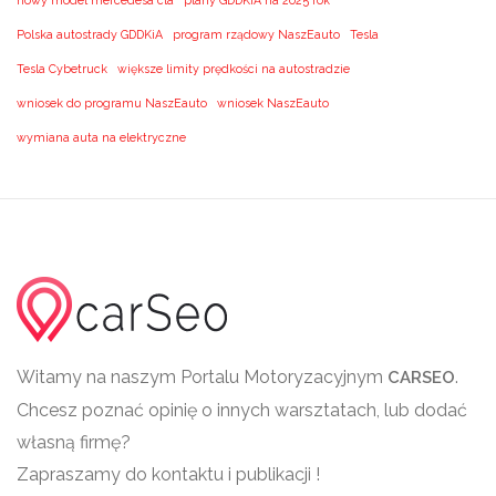
nowy model mercedesa cla
plany GDDKiA na 2025 rok
Polska autostrady GDDKiA
program rządowy NaszEauto
Tesla
Tesla Cybetruck
większe limity prędkości na autostradzie
wniosek do programu NaszEauto
wniosek NaszEauto
wymiana auta na elektryczne
Witamy na naszym Portalu Motoryzacyjnym
.
CARSEO
Chcesz poznać opinię o innych warsztatach, lub dodać
własną firmę?
Zapraszamy do kontaktu i publikacji !