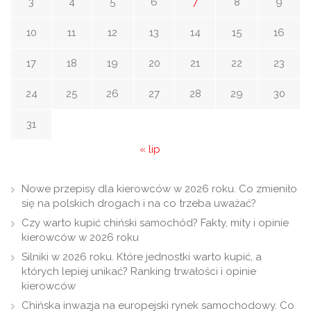
3
4
5
6
7
8
9
10
11
12
13
14
15
16
17
18
19
20
21
22
23
24
25
26
27
28
29
30
31
« lip
Nowe przepisy dla kierowców w 2026 roku. Co zmieniło
się na polskich drogach i na co trzeba uważać?
Czy warto kupić chiński samochód? Fakty, mity i opinie
kierowców w 2026 roku
Silniki w 2026 roku. Które jednostki warto kupić, a
których lepiej unikać? Ranking trwałości i opinie
kierowców
Chińska inwazja na europejski rynek samochodowy. Co