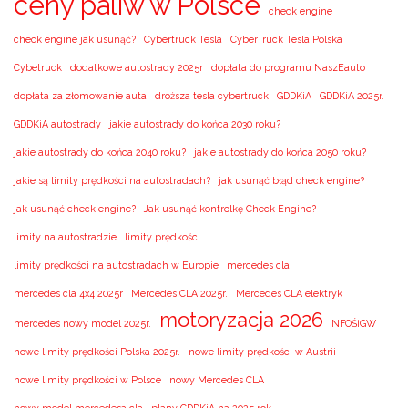
ceny paliw w Polsce
check engine
check engine jak usunąć?
Cybertruck Tesla
CyberTruck Tesla Polska
Cybetruck
dodatkowe autostrady 2025r
dopłata do programu NaszEauto
dopłata za złomowanie auta
droższa tesla cybertruck
GDDKiA
GDDKiA 2025r.
GDDKiA autostrady
jakie autostrady do końca 2030 roku?
jakie autostrady do końca 2040 roku?
jakie autostrady do końca 2050 roku?
jakie są limity prędkości na autostradach?
jak usunąć błąd check engine?
jak usunąć check engine?
Jak usunąć kontrolkę Check Engine?
limity na autostradzie
limity prędkości
limity prędkości na autostradach w Europie
mercedes cla
mercedes cla 4x4 2025r
Mercedes CLA 2025r.
Mercedes CLA elektryk
motoryzacja 2026
mercedes nowy model 2025r.
NFOŚiGW
nowe limity prędkości Polska 2025r.
nowe limity prędkości w Austrii
nowe limity prędkości w Polsce
nowy Mercedes CLA