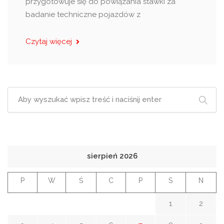
przygotowuje się do powiązania stawki za
badanie techniczne pojazdów z
Czytaj więcej
sierpień 2026
P
W
Ś
C
P
S
N
1
2