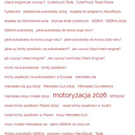
check engine jak usunąć?
Cybertruck Tesla
CyberTruck Tesla Polska
Cybetruck
dodatkowe autostrady 2025r
dopłata do programu NaszEauto
dopłata za złomowanie auta
droższa tesla cybertruck
GDDKiA
GDDKiA 2025r.
GDDKiA autostrady
jakie autostrady do końca 2030 roku?
jakie autostrady do końca 2040 roku?
jakie autostrady do końca 2050 roku?
jakie są limity prędkości na autostradach?
jak usunąć błąd check engine?
jak usunąć check engine?
Jak usunąć kontrolkę Check Engine?
limity na autostradzie
limity prędkości
limity prędkości na autostradach w Europie
mercedes cla
mercedes cla 4x4 2025r
Mercedes CLA 2025r.
Mercedes CLA elektryk
motoryzacja 2026
mercedes nowy model 2025r.
NFOŚiGW
nowe limity prędkości Polska 2025r.
nowe limity prędkości w Austrii
nowe limity prędkości w Polsce
nowy Mercedes CLA
nowy model mercedesa cla
plany GDDKiA na 2025 rok
Polska autostrady GDDKiA
program rządowy NaszEauto
Tesla