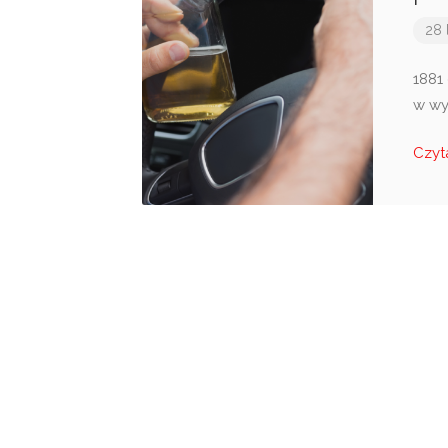
28 
1881
w wy
Czyt