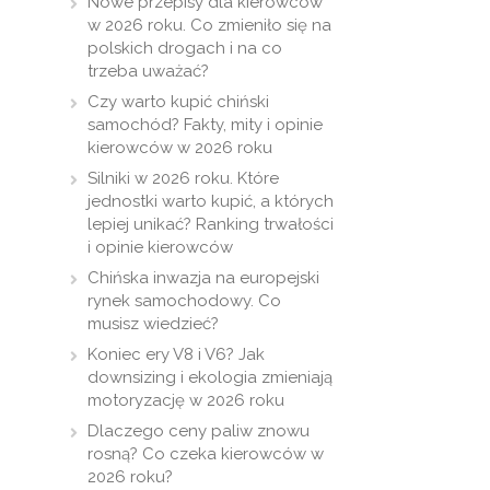
Nowe przepisy dla kierowców
w 2026 roku. Co zmieniło się na
polskich drogach i na co
trzeba uważać?
Czy warto kupić chiński
samochód? Fakty, mity i opinie
kierowców w 2026 roku
Silniki w 2026 roku. Które
jednostki warto kupić, a których
lepiej unikać? Ranking trwałości
i opinie kierowców
Chińska inwazja na europejski
rynek samochodowy. Co
musisz wiedzieć?
Koniec ery V8 i V6? Jak
downsizing i ekologia zmieniają
motoryzację w 2026 roku
Dlaczego ceny paliw znowu
rosną? Co czeka kierowców w
2026 roku?