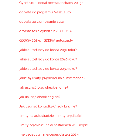
Cybetruck
dodatkowe autostrady 2025r
dopłata do programu NaszEauto
dopłata za złomowanie auta
droższa tesla cybertruck
GDDKiA
GDDKiA 2025r.
GDDKiA autostrady
jakie autostrady do końca 2030 roku?
jakie autostrady do końca 2040 roku?
jakie autostrady do końca 2050 roku?
jakie są limity prędkości na autostradach?
jak usunąć błąd check engine?
jak usunąć check engine?
Jak usunąć kontrolkę Check Engine?
limity na autostradzie
limity prędkości
limity prędkości na autostradach w Europie
mercedes cla
mercedes cla 4x4 2025r