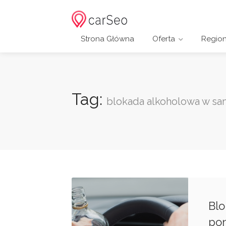
Strona Główna
Oferta
Regio
Tag:
blokada alkoholowa w s
Bl
pom