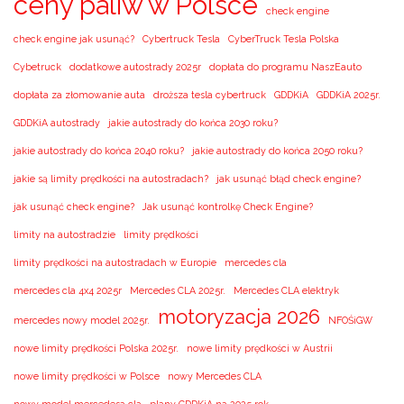
ceny paliw w Polsce
check engine
check engine jak usunąć?
Cybertruck Tesla
CyberTruck Tesla Polska
Cybetruck
dodatkowe autostrady 2025r
dopłata do programu NaszEauto
dopłata za złomowanie auta
droższa tesla cybertruck
GDDKiA
GDDKiA 2025r.
GDDKiA autostrady
jakie autostrady do końca 2030 roku?
jakie autostrady do końca 2040 roku?
jakie autostrady do końca 2050 roku?
jakie są limity prędkości na autostradach?
jak usunąć błąd check engine?
jak usunąć check engine?
Jak usunąć kontrolkę Check Engine?
limity na autostradzie
limity prędkości
limity prędkości na autostradach w Europie
mercedes cla
mercedes cla 4x4 2025r
Mercedes CLA 2025r.
Mercedes CLA elektryk
motoryzacja 2026
mercedes nowy model 2025r.
NFOŚiGW
nowe limity prędkości Polska 2025r.
nowe limity prędkości w Austrii
nowe limity prędkości w Polsce
nowy Mercedes CLA