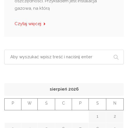
oszczędności. Przykładem jest instalacja
gazowa, na którą
Czytaj więcej
sierpień 2026
P
W
Ś
C
P
S
N
1
2