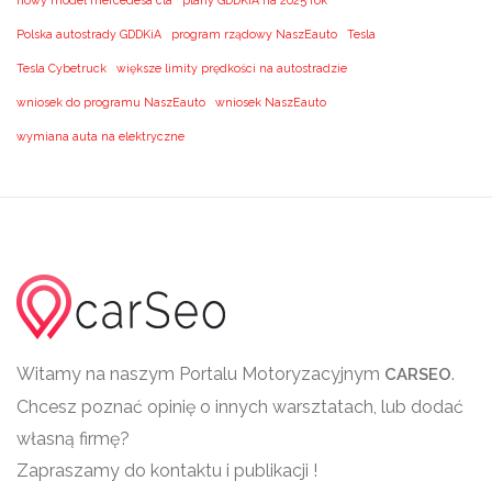
nowy model mercedesa cla
plany GDDKiA na 2025 rok
Polska autostrady GDDKiA
program rządowy NaszEauto
Tesla
Tesla Cybetruck
większe limity prędkości na autostradzie
wniosek do programu NaszEauto
wniosek NaszEauto
wymiana auta na elektryczne
Witamy na naszym Portalu Motoryzacyjnym
.
CARSEO
Chcesz poznać opinię o innych warsztatach, lub dodać
własną firmę?
Zapraszamy do kontaktu i publikacji !