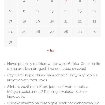
3
4
5
6
7
8
9
10
11
12
13
14
15
16
17
18
19
20
21
22
23
24
25
26
27
28
29
30
31
« lip
Nowe przepisy dla kierowców w 2026 roku. Co zmieniło
się na polskich drogach i na co trzeba uważać?
Czy warto kupić chiński samochód? Fakty, mity i opinie
kierowców w 2026 roku
Silniki w 2026 roku. Które jednostki warto kupić, a
których lepiej unikać? Ranking trwałości i opinie
kierowców
Chińska inwazja na europejski rynek samochodowy. Co