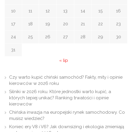
10
11
12
13
14
15
16
17
18
19
20
21
22
23
24
25
26
27
28
29
30
31
« lip
Czy warto kupić chiński samochód? Fakty, mity i opinie
kierowców w 2026 roku
Silniki w 2026 roku. Które jednostki warto kupić, a
których lepiej unikać? Ranking trwałości i opinie
kierowców
Chińska inwazja na europejski rynek samochodowy. Co
musisz wiedzieć?
Koniec ery V8 i V6? Jak downsizing i ekologia zmieniają