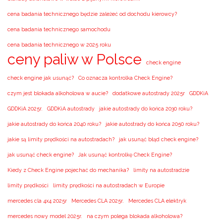
cena badania technicznego będzie zależeć od dochodu kierowcy?
cena badania technicznego samochodu
cena badania technicznego w 2025 roku
ceny paliw w Polsce
check engine
check engine jak usunąć?
Co oznacza kontrolka Check Engine?
czym jest blokada alkoholowa w aucie?
dodatkowe autostrady 2025r
GDDKiA
GDDKiA 2025r.
GDDKiA autostrady
jakie autostrady do końca 2030 roku?
jakie autostrady do końca 2040 roku?
jakie autostrady do końca 2050 roku?
jakie są limity prędkości na autostradach?
jak usunąć błąd check engine?
jak usunąć check engine?
Jak usunąć kontrolkę Check Engine?
Kiedy z Check Engine pojechać do mechanika?
limity na autostradzie
limity prędkości
limity prędkości na autostradach w Europie
mercedes cla 4x4 2025r
Mercedes CLA 2025r.
Mercedes CLA elektryk
mercedes nowy model 2025r.
na czym polega blokada alkoholowa?