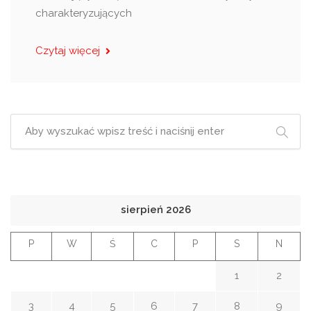
charakteryzujących
Czytaj więcej
sierpień 2026
P
W
Ś
C
P
S
N
1
2
3
4
5
6
7
8
9