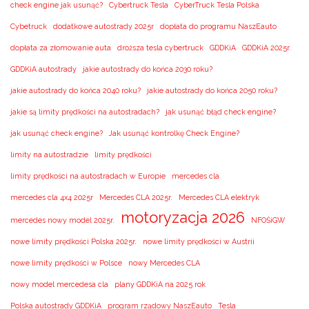
check engine jak usunąć?
Cybertruck Tesla
CyberTruck Tesla Polska
Cybetruck
dodatkowe autostrady 2025r
dopłata do programu NaszEauto
dopłata za złomowanie auta
droższa tesla cybertruck
GDDKiA
GDDKiA 2025r.
GDDKiA autostrady
jakie autostrady do końca 2030 roku?
jakie autostrady do końca 2040 roku?
jakie autostrady do końca 2050 roku?
jakie są limity prędkości na autostradach?
jak usunąć błąd check engine?
jak usunąć check engine?
Jak usunąć kontrolkę Check Engine?
limity na autostradzie
limity prędkości
limity prędkości na autostradach w Europie
mercedes cla
mercedes cla 4x4 2025r
Mercedes CLA 2025r.
Mercedes CLA elektryk
motoryzacja 2026
mercedes nowy model 2025r.
NFOŚiGW
nowe limity prędkości Polska 2025r.
nowe limity prędkości w Austrii
nowe limity prędkości w Polsce
nowy Mercedes CLA
nowy model mercedesa cla
plany GDDKiA na 2025 rok
Polska autostrady GDDKiA
program rządowy NaszEauto
Tesla