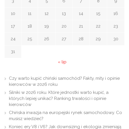
3
4
5
6
7
8
9
10
11
12
13
14
15
16
17
18
19
20
21
22
23
24
25
26
27
28
29
30
31
« lip
Czy warto kupić chiński samochód? Fakty, mity i opinie
kierowców w 2026 roku
Silniki w 2026 roku. Które jednostki warto kupić, a
których lepiej unikać? Ranking trwałości i opinie
kierowców
Chińska inwazja na europejski rynek samochodowy. Co
musisz wiedzieć?
Koniec ery V8 i V6? Jak downsizing i ekologia zmieniają