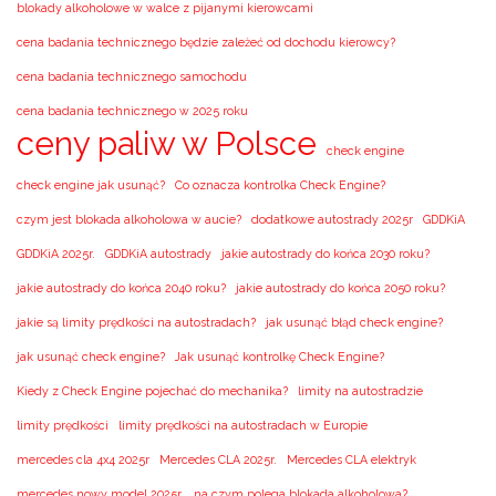
blokady alkoholowe w walce z pijanymi kierowcami
cena badania technicznego będzie zależeć od dochodu kierowcy?
cena badania technicznego samochodu
cena badania technicznego w 2025 roku
ceny paliw w Polsce
check engine
check engine jak usunąć?
Co oznacza kontrolka Check Engine?
czym jest blokada alkoholowa w aucie?
dodatkowe autostrady 2025r
GDDKiA
GDDKiA 2025r.
GDDKiA autostrady
jakie autostrady do końca 2030 roku?
jakie autostrady do końca 2040 roku?
jakie autostrady do końca 2050 roku?
jakie są limity prędkości na autostradach?
jak usunąć błąd check engine?
jak usunąć check engine?
Jak usunąć kontrolkę Check Engine?
Kiedy z Check Engine pojechać do mechanika?
limity na autostradzie
limity prędkości
limity prędkości na autostradach w Europie
mercedes cla 4x4 2025r
Mercedes CLA 2025r.
Mercedes CLA elektryk
mercedes nowy model 2025r.
na czym polega blokada alkoholowa?