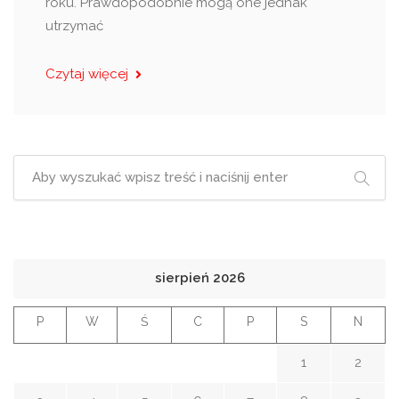
roku. Prawdopodobnie mogą one jednak
utrzymać
Czytaj więcej
sierpień 2026
P
W
Ś
C
P
S
N
1
2