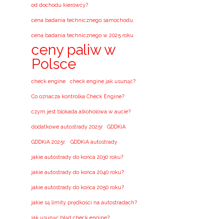
od dochodu kierowcy?
cena badania technicznego samochodu
cena badania technicznego w 2025 roku
ceny paliw w
Polsce
check engine
check engine jak usunąć?
Co oznacza kontrolka Check Engine?
czym jest blokada alkoholowa w aucie?
dodatkowe autostrady 2025r
GDDKiA
GDDKiA 2025r.
GDDKiA autostrady
jakie autostrady do końca 2030 roku?
jakie autostrady do końca 2040 roku?
jakie autostrady do końca 2050 roku?
jakie są limity prędkości na autostradach?
jak usunąć błąd check engine?