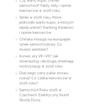
Czy warto kupić chiński
samochód? Fakty, mity i opinie
kierowców w 2026 roku
Silniki w 2026 roku. Które
jednostki warto kupić, a których
lepiej unikać? Ranking trwałości
i opinie kierowców
Chińska inwazja na europejski
rynek samochodowy. Co
musisz wiedzieć?
Koniec ery V8 i V6? Jak
downsizing i ekologia zmieniają
motoryzację w 2026 roku
Dlaczego ceny paliw znowu
rosną? Co czeka kierowców w
2026 roku?
Samochód Roku 2026 w
Czechach. Elektryczny triumf
Skody Elroq