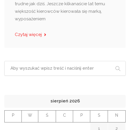
trudne jak dziś. Jeszcze kilkanaście lat temu
większość kierowców kierowała się marką,
wyposażeniem
Czytaj więcej
sierpień 2026
P
W
Ś
C
P
S
N
1
2