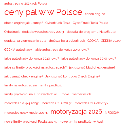
autostrady w 2025 rok Polska
ceny paliw w Polsce
check engine
check engine jak usunąć?
Cybertruck Tesla
CyberTruck Tesla Polska
Cybetruck
dodatkowe autostrady 2025r
dopłata do programu NaszEauto
dopłata za złomowanie auta
droższa tesla cybertruck
GDDKiA
GDDKiA 2025r.
GDDKiA autostrady
jakie autostrady do końca 2030 roku?
jakie autostrady do końca 2040 roku?
jakie autostrady do końca 2050 roku?
jakie są limity prędkości na autostradach?
jak usunąć błąd check engine?
jak usunąć check engine?
Jak usunąć kontrolkę Check Engine?
limity na autostradzie
limity prędkości
limity prędkości na autostradach w Europie
mercedes cla
mercedes cla 4x4 2025r
Mercedes CLA 2025r.
Mercedes CLA elektryk
motoryzacja 2026
mercedes nowy model 2025r.
NFOŚiGW
nowe limity prędkości Polska 2025r.
nowe limity prędkości w Austrii