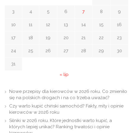
3
4
5
6
7
8
9
10
11
12
13
14
15
16
17
18
19
20
21
22
23
24
25
26
27
28
29
30
31
« lip
Nowe przepisy dla kierowców w 2026 roku. Co zmieniło
się na polskich drogach i na co trzeba uważać?
Czy warto kupić chiński samochód? Fakty, mity i opinie
kierowców w 2026 roku
Silniki w 2026 roku. Które jednostki warto kupić, a
których lepiej unikać? Ranking trwałości i opinie