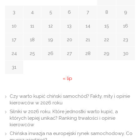
3
4
5
6
7
8
9
10
11
12
13
14
15
16
17
18
19
20
21
22
23
24
25
26
27
28
29
30
31
« lip
Czy warto kupić chiński samochód? Fakty, mity i opinie
kierowców w 2026 roku
Silniki w 2026 roku. Które jednostki warto kupić, a
których lepiej unikać? Ranking trwałości i opinie
kierowców
Chińska inwazja na europejski rynek samochodowy. Co