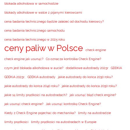
blokada alkoholowa w samochodzie
blokady alkoholowe w walce z pijanymi kierowcami
cena badania technicznego będzie zależeć od dochodu kierowcy?
cena badania technicznego samochodu
cena badania technicznego w 2025 roku
ceny paliw w Polsce
check engine
check engine jak usunąć?
Co oznacza kontrolka Check Engine?
czym jest blokada alkoholowa w aucie?
dodatkowe autostrady 2025r
GDDKiA
GDDKiA 2025r.
GDDKiA autostrady
jakie autostrady do końca 2030 roku?
jakie autostrady do końca 2040 roku?
jakie autostrady do końca 2050 roku?
jakie są limity prędkości na autostradach?
jak usunąć błąd check engine?
jak usunąć check engine?
Jak usunąć kontrolkę Check Engine?
Kiedy z Check Engine pojechać do mechanika?
limity na autostradzie
limity prędkości
limity prędkości na autostradach w Europie