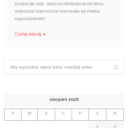
trudne jak dziś. Jeszcze kilkanaście lat temu
większość kierowców kierowała się marką,
wyposażeniem
Czytaj więcej
sierpień 2026
P
W
Ś
C
P
S
N
1
2