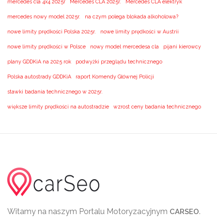
mercedes cla 4x4 2025r
Mercedes CLA 2025r.
Mercedes CLA elektryk
mercedes nowy model 2025r.
na czym polega blokada alkoholowa?
nowe limity prędkości Polska 2025r.
nowe limity prędkości w Austrii
nowe limity prędkości w Polsce
nowy model mercedesa cla
pijani kierowcy
plany GDDKiA na 2025 rok
podwyżki przeglądu technicznego
Polska autostrady GDDKiA
raport Komendy Głównej Policji
stawki badania technicznego w 2025r.
większe limity prędkości na autostradzie
wzrost ceny badania technicznego
Witamy na naszym Portalu Motoryzacyjnym
.
CARSEO