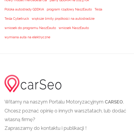
nowy model mercedesa cla
plany GDDKiA na 2025 rok
Polska autostrady GDDKiA
program rządowy NaszEauto
Tesla
Tesla Cybetruck
większe limity prędkości na autostradzie
wniosek do programu NaszEauto
wniosek NaszEauto
wymiana auta na elektryczne
Witamy na naszym Portalu Motoryzacyjnym
.
CARSEO
Chcesz poznać opinię o innych warsztatach, lub dodać
własną firmę?
Zapraszamy do kontaktu i publikacji !