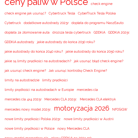
ceny paliw w Polsce
check engine
check engine jak usunąć?
Cybertruck Tesla
CyberTruck Tesla Polska
Cybetruck
dodatkowe autostrady 2025r
dopłata do programu NaszEauto
dopłata za złomowanie auta
droższa tesla cybertruck
GDDKiA
GDDKiA 2025r.
GDDKiA autostrady
jakie autostrady do końca 2030 roku?
jakie autostrady do końca 2040 roku?
jakie autostrady do końca 2050 roku?
jakie są limity prędkości na autostradach?
jak usunąć błąd check engine?
jak usunąć check engine?
Jak usunąć kontrolkę Check Engine?
limity na autostradzie
limity prędkości
limity prędkości na autostradach w Europie
mercedes cla
mercedes cla 4x4 2025r
Mercedes CLA 2025r.
Mercedes CLA elektryk
motoryzacja 2026
mercedes nowy model 2025r.
NFOŚiGW
nowe limity prędkości Polska 2025r.
nowe limity prędkości w Austrii
nowe limity prędkości w Polsce
nowy Mercedes CLA