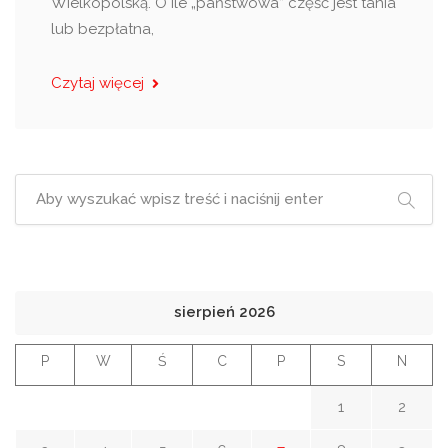
Wielkopolską. O ile „państwowa” część jest tania
lub bezpłatna,
Czytaj więcej
sierpień 2026
P
W
Ś
C
P
S
N
1
2