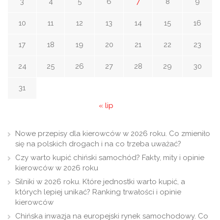
3
4
5
6
7
8
9
10
11
12
13
14
15
16
17
18
19
20
21
22
23
24
25
26
27
28
29
30
31
« lip
Nowe przepisy dla kierowców w 2026 roku. Co zmieniło
się na polskich drogach i na co trzeba uważać?
Czy warto kupić chiński samochód? Fakty, mity i opinie
kierowców w 2026 roku
Silniki w 2026 roku. Które jednostki warto kupić, a
których lepiej unikać? Ranking trwałości i opinie
kierowców
Chińska inwazja na europejski rynek samochodowy. Co