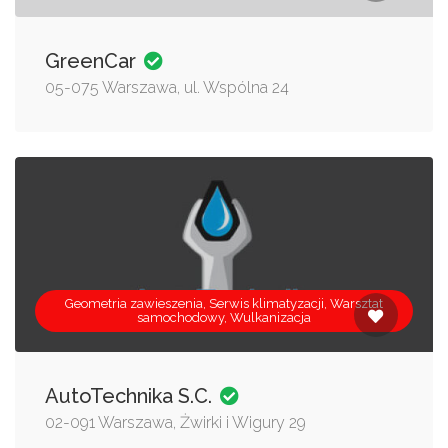
GreenCar
05-075 Warszawa, ul. Wspólna 24
Geometria zawieszenia, Serwis klimatyzacji, Warsztat
samochodowy, Wulkanizacja
AutoTechnika S.C.
02-091 Warszawa, Żwirki i Wigury 29