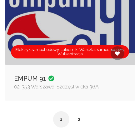
Elektryk samochodowy, Lakiernik, Warsztat samochodowy,
Wulkanizacja
EMPUM 91
02-353 Warszawa, Szczęśliwicka 36A
1
2