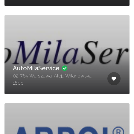
AutoMilaService
02-765 Warszawa, Aleja Wilanowska
180b