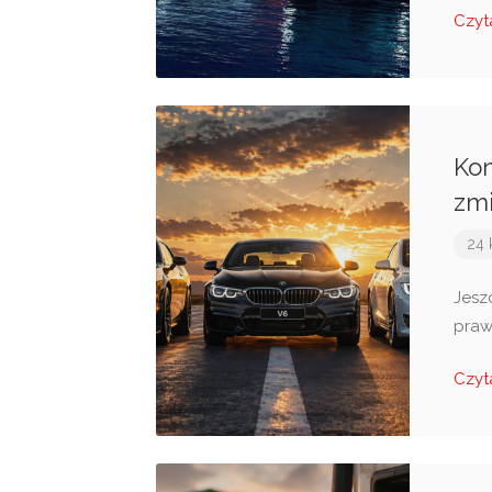
Czyt
Kon
zmi
24 
Jesz
praw
Czyt