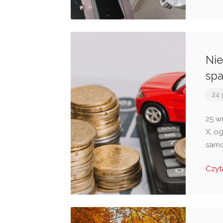
Nie
spa
24 
25 w
X, o
samo
Czyt