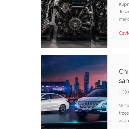
Kupn
Jesz
mark
Czyt
Chi
sam
29 
W 20
trzę
żadn