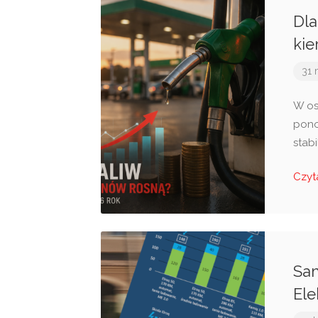
Dla
kie
31 
W os
pono
stabi
Czyt
Sa
Ele