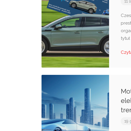
11 
Czes
pres
orga
tytu
Czyt
Mot
ele
tre
19 