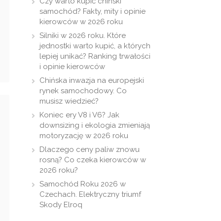
Czy warto kupić chiński
samochód? Fakty, mity i opinie
kierowców w 2026 roku
Silniki w 2026 roku. Które
jednostki warto kupić, a których
lepiej unikać? Ranking trwałości
i opinie kierowców
Chińska inwazja na europejski
rynek samochodowy. Co
musisz wiedzieć?
Koniec ery V8 i V6? Jak
downsizing i ekologia zmieniają
motoryzację w 2026 roku
Dlaczego ceny paliw znowu
rosną? Co czeka kierowców w
2026 roku?
Samochód Roku 2026 w
Czechach. Elektryczny triumf
Skody Elroq