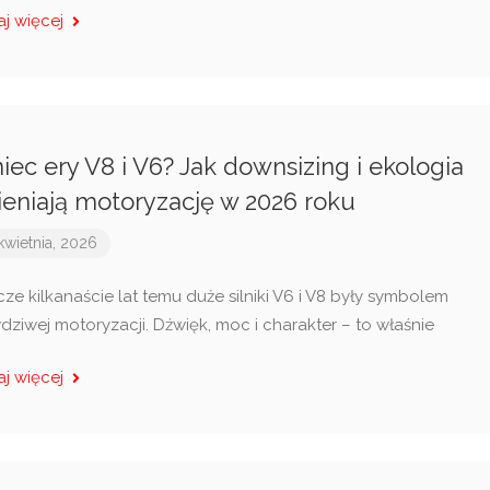
aj więcej
iec ery V8 i V6? Jak downsizing i ekologia
eniają motoryzację w 2026 roku
kwietnia, 2026
cze kilkanaście lat temu duże silniki V6 i V8 były symbolem
dziwej motoryzacji. Dźwięk, moc i charakter – to właśnie
aj więcej