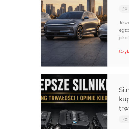
20 
Jesz
egzo
jako
Czyt
Sil
kup
trw
30 