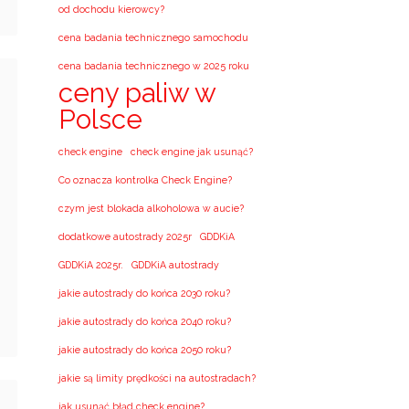
od dochodu kierowcy?
cena badania technicznego samochodu
cena badania technicznego w 2025 roku
ceny paliw w
Polsce
check engine
check engine jak usunąć?
Co oznacza kontrolka Check Engine?
czym jest blokada alkoholowa w aucie?
dodatkowe autostrady 2025r
GDDKiA
GDDKiA 2025r.
GDDKiA autostrady
jakie autostrady do końca 2030 roku?
jakie autostrady do końca 2040 roku?
jakie autostrady do końca 2050 roku?
jakie są limity prędkości na autostradach?
jak usunąć błąd check engine?