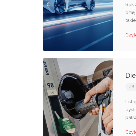
Rok 
dzie
taki
Czyt
Die
28 
List
dyst
pali
Czyt