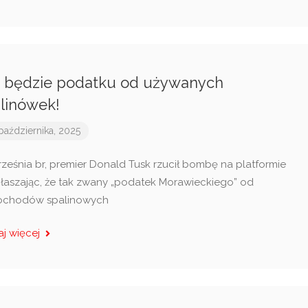
 będzie podatku od używanych
linówek!
października, 2025
rześnia br, premier Donald Tusk rzucił bombę na platformie
głaszając, że tak zwany „podatek Morawieckiego” od
chodów spalinowych
aj więcej